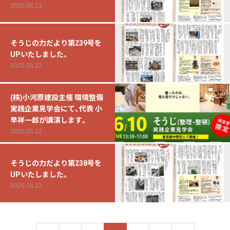
2025.06.23
そうじの力だより第239号を
UPいたしました。
2025.05.22
(株)小河原建設主催 環境整備
実践企業見学会にて、代表 小
早祥一郎が講演します。
2025.05.12
そうじの力だより第238号を
UPいたしました。
2025.04.22