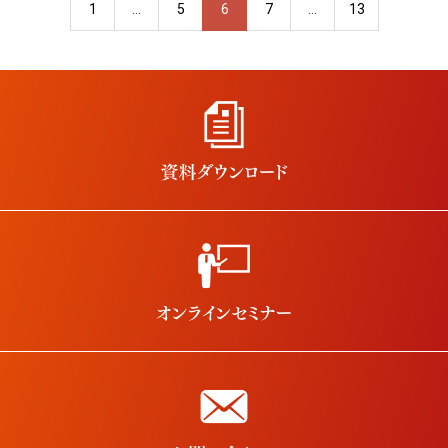
1
…
5
6
7
…
13