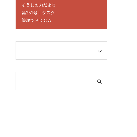
そうじの力だより
弊社支援先の後藤
第251号｜タスク
設備工業（株）にて、
管理でＰＤＣＡサ
環境整備実践企業
イクルを回す
見学会が開催され
ました。