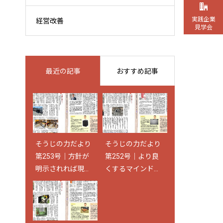
実践企業
経営改善
見学会
最近の記事
おすすめ記事
そうじの力だより
そうじの力だより
そうじの力だより
第11回そうじの力
第253号｜方針が
第239号｜最後の
第252号｜より良
全国大会を開催い
明示されれば現場
決め手は日々の継
くするマインドが
たしました！
は動く
続
企業風土になる