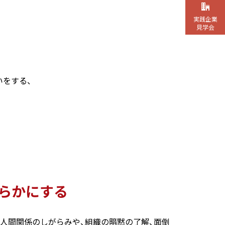
実践企業
見学会
、
いをする、
らかにする
人間関係のしがらみや、組織の暗黙の了解、面倒