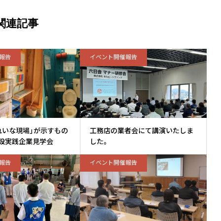
関連記事
報告
イベント開催報告
れいな現場」が示すもの
工務店の業者会にて講演いたしま
設実践企業見学会
した。
報告
イベント開催報告