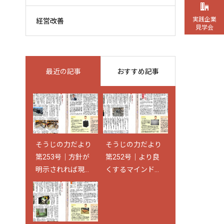
実践企業
経営改善
見学会
最近の記事
おすすめ記事
そうじの力だより
そうじの力だより
そうじの力だより
そうじの力だより
第253号｜方針が
第223号｜キレイ
第252号｜より良
第209号｜競い合
明示されれば現場
な職場から「使え
くするマインドが
って高めていく
は動く
る」職場へ
企業風土になる