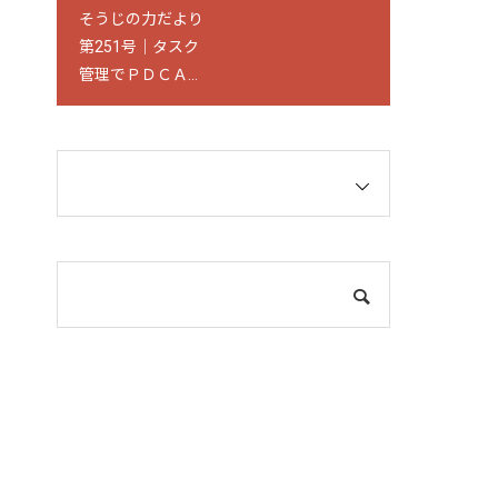
そうじの力だより
弊社支援先の（株）
第251号｜タスク
小河原建設にて、
管理でＰＤＣＡサ
「そうじ（整理･整
イクルを回す
頓）実践企業見学
会」を開催しまし
た。